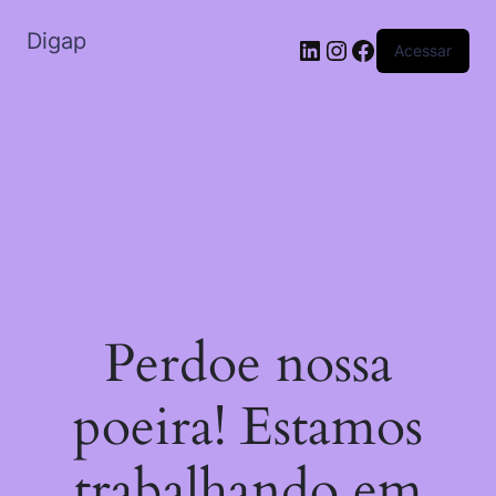
Digap
LinkedIn
Instagram
Facebook
Acessar
Perdoe nossa
poeira! Estamos
trabalhando em