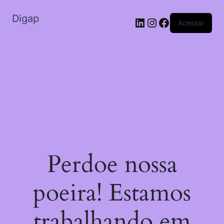
Digap
LinkedIn
Instagram
Facebook
Acessar
Perdoe nossa
poeira! Estamos
trabalhando em