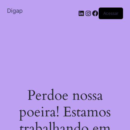
Digap
LinkedIn
Instagram
Facebook
Acessar
Perdoe nossa
poeira! Estamos
trabalhando em