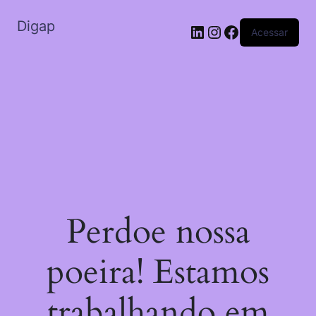
Digap
LinkedIn
Instagram
Facebook
Acessar
Perdoe nossa
poeira! Estamos
trabalhando em