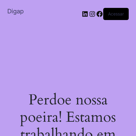
Digap
LinkedIn
Instagram
Facebook
Acessar
Perdoe nossa
poeira! Estamos
trabalhando em