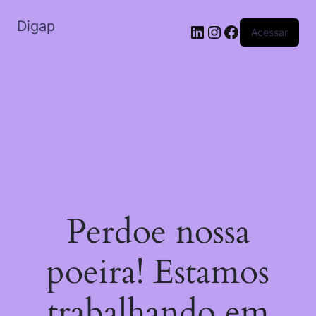
Digap
LinkedIn
Instagram
Facebook
Acessar
Perdoe nossa
poeira! Estamos
trabalhando em